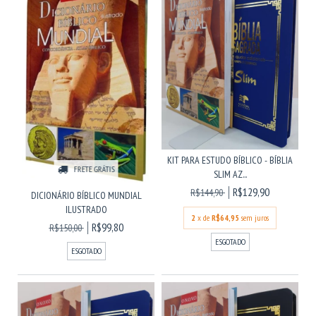
KIT PARA ESTUDO BÍBLICO - BÍBLIA
FRETE GRÁTIS
SLIM AZ...
R$129,90
R$144,90
DICIONÁRIO BÍBLICO MUNDIAL
ILUSTRADO
2
x de
R$64,95
sem juros
R$99,80
R$150,00
ESGOTADO
ESGOTADO