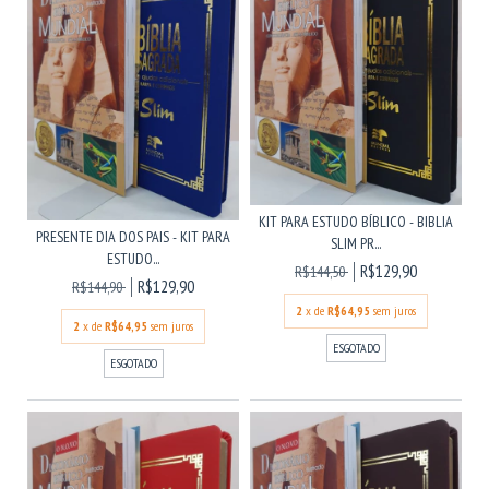
KIT PARA ESTUDO BÍBLICO - BIBLIA
PRESENTE DIA DOS PAIS - KIT PARA
SLIM PR...
ESTUDO...
R$129,90
R$144,50
R$129,90
R$144,90
2
x de
R$64,95
sem juros
2
x de
R$64,95
sem juros
ESGOTADO
ESGOTADO