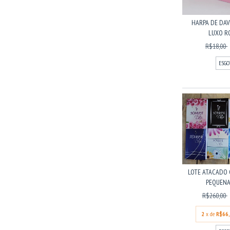
HARPA DE DAVI
LUXO ROS
R$18,00
ESGO
LOTE ATACADO 
PEQUENAS
R$260,00
2
x de
R$66