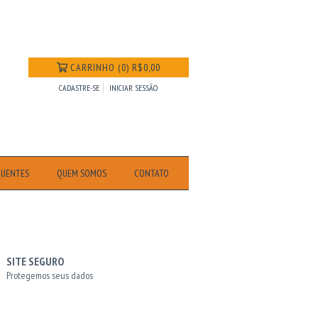
CARRINHO
(
0
)
R$0,00
CADASTRE-SE
INICIAR SESSÃO
QUENTES
QUEM SOMOS
CONTATO
SITE SEGURO
Protegemos seus dados